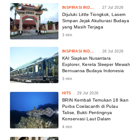
INSPIRASI INDONESIA
.
27 Jul 2026
Dijuluki Little Tiongkok, Lasem
Simpan Jejak Akulturasi Budaya
yang Masih Terjaga
3
min
INSPIRASI INDONESIA
.
28 Jul 2026
KAI Siapkan Nusantara
Explorer, Kereta Sleeper Mewah
Bernuansa Budaya Indonesia
3
min
HITS
.
29 Jul 2026
BRIN Kembali Temukan 18 Ikan
Purba Coelacanth di Pulau
Talise, Bukti Pentingnya
Konservasi Laut Dalam
4
min