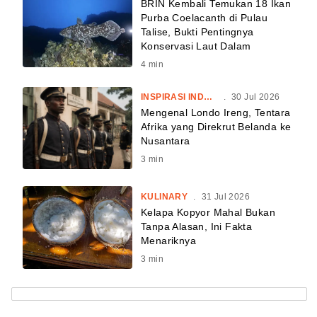
BRIN Kembali Temukan 18 Ikan
Purba Coelacanth di Pulau
Talise, Bukti Pentingnya
Konservasi Laut Dalam
4
min
INSPIRASI INDONESIA
.
30 Jul 2026
Mengenal Londo Ireng, Tentara
Afrika yang Direkrut Belanda ke
Nusantara
3
min
KULINARY
.
31 Jul 2026
Kelapa Kopyor Mahal Bukan
Tanpa Alasan, Ini Fakta
Menariknya
3
min