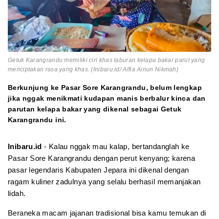
Getuk Karangrandu memiliki ciri khas taburan kelapa bakar parut yang
menciptakan rasa yang khas. (Inibaru.id/ Alfia Ainun Nikmah)
Berkunjung ke Pasar Sore Karangrandu, belum lengkap
jika nggak menikmati kudapan manis berbalur kinca dan
parutan kelapa bakar yang dikenal sebagai Getuk
Karangrandu ini.
Inibaru.id
- Kalau nggak mau kalap, bertandanglah ke
Pasar Sore Karangrandu dengan perut kenyang; karena
pasar legendaris Kabupaten Jepara ini dikenal dengan
ragam kuliner zadulnya yang selalu berhasil memanjakan
lidah.
Beraneka macam jajanan tradisional bisa kamu temukan di