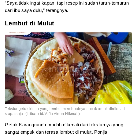
“Saya tidak ingat kapan, tapi resep ini sudah turun-temurun
dari ibu saya dulu,” terangnya.
Lembut di Mulut
Tekstur getuk kinco yang lembut membuatnya cocok untuk dinikmati
siapa saja. (Inibaru.id/ Alfia Ainun Nikmah)
Getuk Karangrandu mudah dikenali dari teksturnya yang
sangat empuk dan terasa lembut di mulut. Ponija