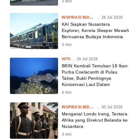
3
min
INSPIRASI INDONESIA
.
28 Jul 2026
KAI Siapkan Nusantara
Explorer, Kereta Sleeper Mewah
Bernuansa Budaya Indonesia
3
min
HITS
.
29 Jul 2026
BRIN Kembali Temukan 18 Ikan
Purba Coelacanth di Pulau
Talise, Bukti Pentingnya
Konservasi Laut Dalam
4
min
INSPIRASI INDONESIA
.
30 Jul 2026
Mengenal Londo Ireng, Tentara
Afrika yang Direkrut Belanda ke
Nusantara
3
min