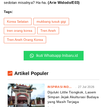
sedotan misalnya? Ha-ha.
(Arie Widodo/E03)
Tags:
Korea Selatan
mukbang tusuk gigi
tren orang korea
Tren Aneh
Tren Aneh Orang Korea
Ikuti Whatsapp Inibaru.id
Artikel Populer
INSPIRASI INDONESIA
.
27 Jul 2026
Dijuluki Little Tiongkok, Lasem
Simpan Jejak Akulturasi Budaya
yang Masih Terjaga