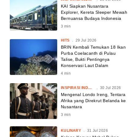
KAI Siapkan Nusantara
Explorer, Kereta Sleeper Mewah
Bernuansa Budaya Indonesia
3
min
HITS
.
29 Jul 2026
BRIN Kembali Temukan 18 Ikan
Purba Coelacanth di Pulau
Talise, Bukti Pentingnya
Konservasi Laut Dalam
4
min
INSPIRASI INDONESIA
.
30 Jul 2026
Mengenal Londo Ireng, Tentara
Afrika yang Direkrut Belanda ke
Nusantara
3
min
KULINARY
.
31 Jul 2026