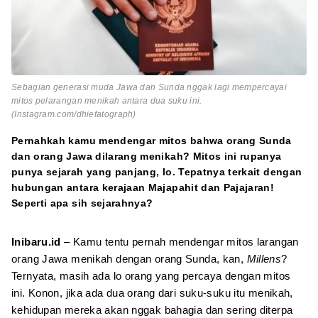
Sebagian generasi muda Jawa dan Sunda nggak lagi mempercayai
mitos pelarangan menikah antara dua suku ini.
(Instagram.com/dhiefatograph)
Pernahkah kamu mendengar mitos bahwa orang Sunda
dan orang Jawa dilarang menikah? Mitos ini rupanya
punya sejarah yang panjang, lo. Tepatnya terkait dengan
hubungan antara kerajaan Majapahit dan Pajajaran!
Seperti apa sih sejarahnya?
Inibaru.id
– Kamu tentu pernah mendengar mitos larangan
orang Jawa menikah dengan orang Sunda, kan,
Millens
?
Ternyata, masih ada lo orang yang percaya dengan mitos
ini. Konon, jika ada dua orang dari suku-suku itu menikah,
kehidupan mereka akan nggak bahagia dan sering diterpa