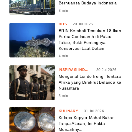
Bernuansa Budaya Indonesia
3
min
HITS
.
29 Jul 2026
BRIN Kembali Temukan 18 Ikan
Purba Coelacanth di Pulau
Talise, Bukti Pentingnya
Konservasi Laut Dalam
4
min
INSPIRASI INDONESIA
.
30 Jul 2026
Mengenal Londo Ireng, Tentara
Afrika yang Direkrut Belanda ke
Nusantara
3
min
KULINARY
.
31 Jul 2026
Kelapa Kopyor Mahal Bukan
Tanpa Alasan, Ini Fakta
Menariknya