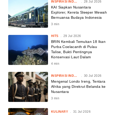
INSPIRASI INDONESIA
.
28 Jul 2026
KAI Siapkan Nusantara
Explorer, Kereta Sleeper Mewah
Bernuansa Budaya Indonesia
3
min
HITS
.
29 Jul 2026
BRIN Kembali Temukan 18 Ikan
Purba Coelacanth di Pulau
Talise, Bukti Pentingnya
Konservasi Laut Dalam
4
min
INSPIRASI INDONESIA
.
30 Jul 2026
Mengenal Londo Ireng, Tentara
Afrika yang Direkrut Belanda ke
Nusantara
3
min
KULINARY
.
31 Jul 2026