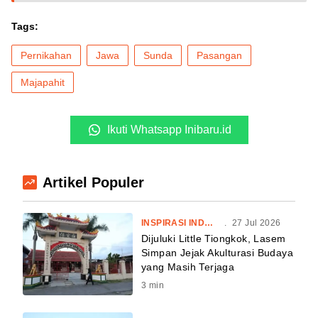
Tags:
Pernikahan
Jawa
Sunda
Pasangan
Majapahit
Ikuti Whatsapp Inibaru.id
Artikel Populer
INSPIRASI INDONESIA
.
27 Jul 2026
Dijuluki Little Tiongkok, Lasem
Simpan Jejak Akulturasi Budaya
yang Masih Terjaga
3
min