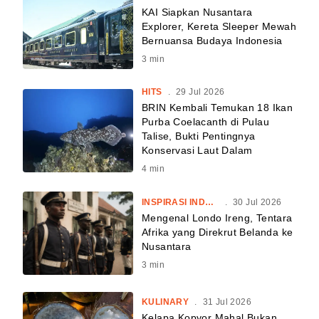
KAI Siapkan Nusantara
Explorer, Kereta Sleeper Mewah
Bernuansa Budaya Indonesia
3
min
HITS
.
29 Jul 2026
BRIN Kembali Temukan 18 Ikan
Purba Coelacanth di Pulau
Talise, Bukti Pentingnya
Konservasi Laut Dalam
4
min
INSPIRASI INDONESIA
.
30 Jul 2026
Mengenal Londo Ireng, Tentara
Afrika yang Direkrut Belanda ke
Nusantara
3
min
KULINARY
.
31 Jul 2026
Kelapa Kopyor Mahal Bukan