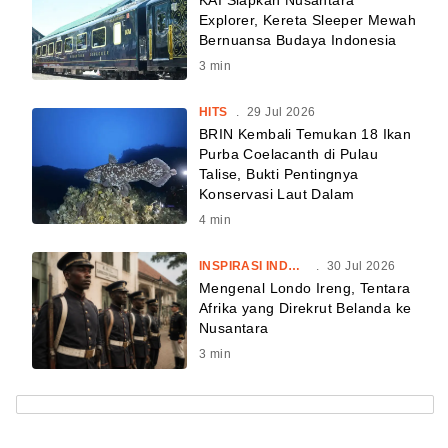
KAI Siapkan Nusantara
Explorer, Kereta Sleeper Mewah
Bernuansa Budaya Indonesia
3
min
HITS
.
29 Jul 2026
BRIN Kembali Temukan 18 Ikan
Purba Coelacanth di Pulau
Talise, Bukti Pentingnya
Konservasi Laut Dalam
4
min
INSPIRASI INDONESIA
.
30 Jul 2026
Mengenal Londo Ireng, Tentara
Afrika yang Direkrut Belanda ke
Nusantara
3
min