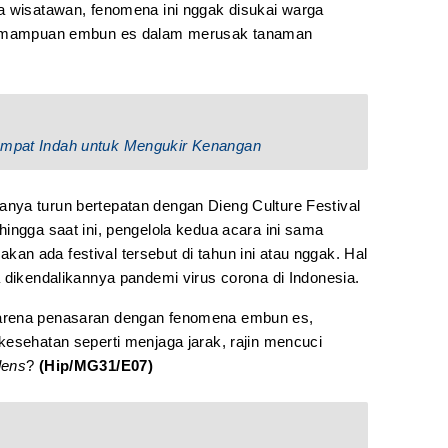
a wisatawan, fenomena ini nggak disukai warga
 kemampuan embun es dalam merusak tanaman
Tempat Indah untuk Mengukir Kenangan
nya turun bertepatan dengan Dieng Culture Festival
ingga saat ini, pengelola kedua acara ini sama
n ada festival tersebut di tahun ini atau nggak. Hal
 dikendalikannya pandemi virus corona di Indonesia.
arena penasaran dengan fenomena embun es,
kesehatan seperti menjaga jarak, rajin mencuci
lens
?
(Hip/MG31/E07)