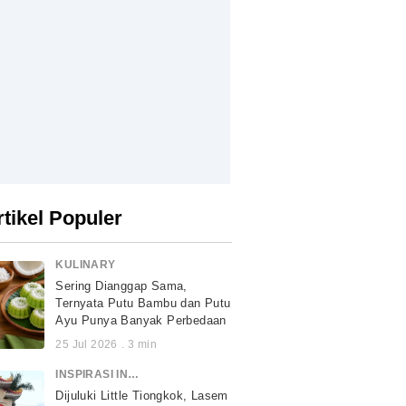
rtikel Populer
KULINARY
Sering Dianggap Sama,
Ternyata Putu Bambu dan Putu
Ayu Punya Banyak Perbedaan
25 Jul 2026
.
3
min
INSPIRASI INDONESIA
Dijuluki Little Tiongkok, Lasem