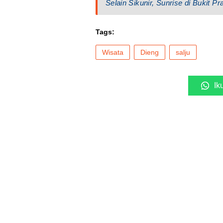
Selain Sikunir, Sunrise di Bukit Pr
Tags:
Wisata
Dieng
salju
Ik