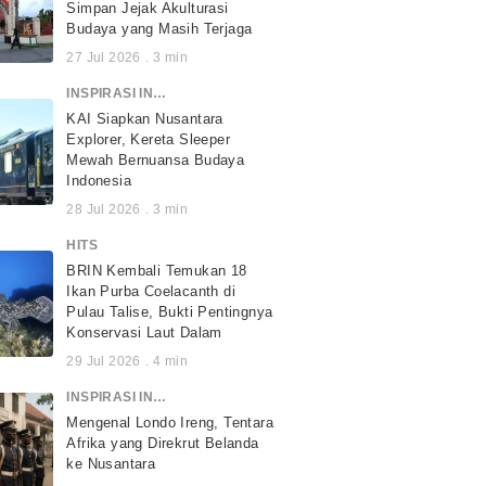
Simpan Jejak Akulturasi
Budaya yang Masih Terjaga
27 Jul 2026
.
3
min
INSPIRASI INDONESIA
KAI Siapkan Nusantara
Explorer, Kereta Sleeper
Mewah Bernuansa Budaya
Indonesia
28 Jul 2026
.
3
min
HITS
BRIN Kembali Temukan 18
Ikan Purba Coelacanth di
Pulau Talise, Bukti Pentingnya
Konservasi Laut Dalam
29 Jul 2026
.
4
min
INSPIRASI INDONESIA
Mengenal Londo Ireng, Tentara
Afrika yang Direkrut Belanda
ke Nusantara