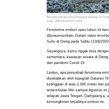
Banyak pengunjung sengaja datang ke Die
salju. (Marasolehah.com)
Fenonema embun upas tahun ini baru-
@praumountain. Dalam video tersebut
Suhu di Dieng pada Sabtu (13/6/2020
Sayangnya, kamu nggak bisa dengan
sementara, kawasan wisata di Dieng 
dari pandemi Covid-19.
Lantas, apa penyebab fenomena embun e
disebabkan oleh topografi Dataran 
ketinggian di atas 2.000 meter dari 
antara bulan Mei sampai Agustus ini ju
wilayah Jawa Tengah. Dampaknya, ua
kemungkinan terjadinya embun es.