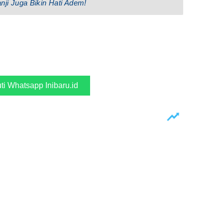
anji Juga Bikin Hati Adem!
uti Whatsapp Inibaru.id