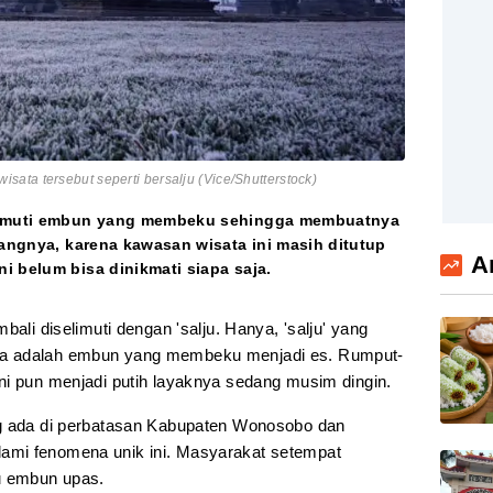
ata tersebut seperti bersalju (Vice/Shutterstock)
elimuti embun yang membeku sehingga membuatnya
yangnya, karena kawasan wisata ini masih ditutup
A
i belum bisa dinikmati siapa saja.
bali diselimuti dengan 'salju. Hanya, 'salju' yang
ya adalah embun yang membeku menjadi es. Rumput-
ni pun menjadi putih layaknya sedang musim dingin.
ng ada di perbatasan Kabupaten Wonosobo dan
ami fenomena unik ini. Masyarakat setempat
u embun upas.