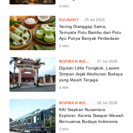
4
min
KULINARY
.
25 Jul 2026
Sering Dianggap Sama,
Ternyata Putu Bambu dan Putu
Ayu Punya Banyak Perbedaan
3
min
INSPIRASI INDONESIA
.
27 Jul 2026
Dijuluki Little Tiongkok, Lasem
Simpan Jejak Akulturasi Budaya
yang Masih Terjaga
3
min
INSPIRASI INDONESIA
.
28 Jul 2026
KAI Siapkan Nusantara
Explorer, Kereta Sleeper Mewah
Bernuansa Budaya Indonesia
3
min