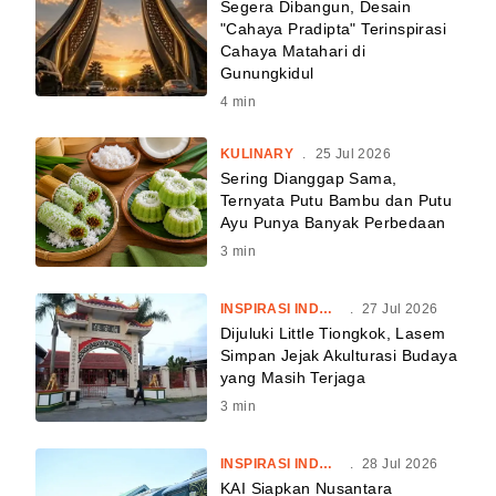
Segera Dibangun, Desain
"Cahaya Pradipta" Terinspirasi
Cahaya Matahari di
Gunungkidul
4
min
KULINARY
.
25 Jul 2026
Sering Dianggap Sama,
Ternyata Putu Bambu dan Putu
Ayu Punya Banyak Perbedaan
3
min
INSPIRASI INDONESIA
.
27 Jul 2026
Dijuluki Little Tiongkok, Lasem
Simpan Jejak Akulturasi Budaya
yang Masih Terjaga
3
min
INSPIRASI INDONESIA
.
28 Jul 2026
KAI Siapkan Nusantara