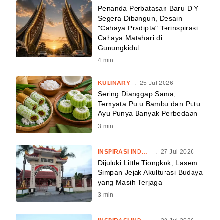
Penanda Perbatasan Baru DIY
Segera Dibangun, Desain
"Cahaya Pradipta" Terinspirasi
Cahaya Matahari di
Gunungkidul
4
min
KULINARY
.
25 Jul 2026
Sering Dianggap Sama,
Ternyata Putu Bambu dan Putu
Ayu Punya Banyak Perbedaan
3
min
INSPIRASI INDONESIA
.
27 Jul 2026
Dijuluki Little Tiongkok, Lasem
Simpan Jejak Akulturasi Budaya
yang Masih Terjaga
3
min