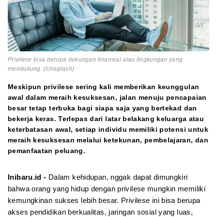
Privilese bisa berupa dukungan finansial atau lingkungan yang
mendukung. (Unsplash)
Meskipun privilese sering kali memberikan keunggulan
awal dalam meraih kesuksesan, jalan menuju pencapaian
besar tetap terbuka bagi siapa saja yang bertekad dan
bekerja keras. Terlepas dari latar belakang keluarga atau
keterbatasan awal, setiap individu memiliki potensi untuk
meraih kesuksesan melalui ketekunan, pembelajaran, dan
pemanfaatan peluang.
Inibaru.id -
Dalam kehidupan, nggak dapat dimungkiri
bahwa orang yang hidup dengan privilese mungkin memiliki
kemungkinan sukses lebih besar. Privilese ini bisa berupa
akses pendidikan berkualitas, jaringan sosial yang luas,