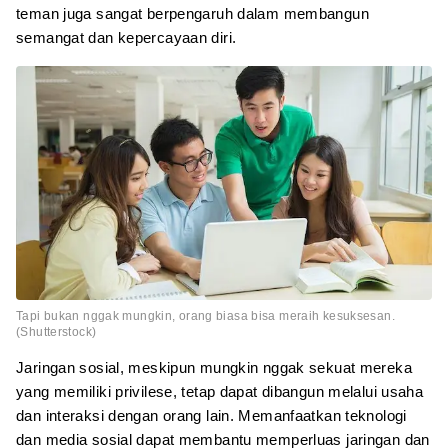
teman juga sangat berpengaruh dalam membangun
semangat dan kepercayaan diri.
Tapi bukan nggak mungkin, orang biasa bisa meraih kesuksesan.
(Shutterstock)
Jaringan sosial, meskipun mungkin nggak sekuat mereka
yang memiliki privilese, tetap dapat dibangun melalui usaha
dan interaksi dengan orang lain. Memanfaatkan teknologi
dan media sosial dapat membantu memperluas jaringan dan