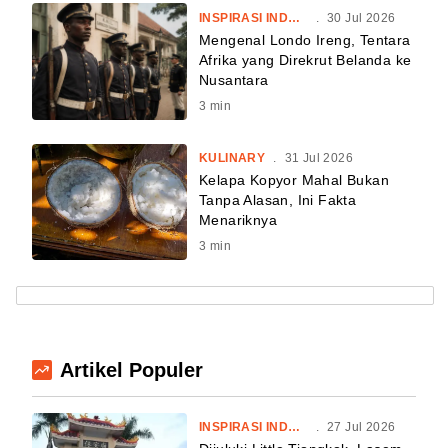
INSPIRASI INDONESIA
.
30 Jul 2026
Mengenal Londo Ireng, Tentara
Afrika yang Direkrut Belanda ke
Nusantara
3
min
KULINARY
.
31 Jul 2026
Kelapa Kopyor Mahal Bukan
Tanpa Alasan, Ini Fakta
Menariknya
3
min
Artikel Populer
INSPIRASI INDONESIA
.
27 Jul 2026