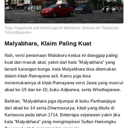
Tugu Yogyakarta jadi ikonik juga di Malioboro. (Inibaru.id/ Triawanda
Tirta Aditya)<br>
Malyabhara, Klaim Paling Kuat
Nah, versi penamaan Malioboro kedua ini dianggap paling
kuat dan masuk akal, yakni dari kata "Malyabhara" yang
berarti karangan bunga. kata Malyabhara bisa ditemukan
dalam kitab
Ramayana
asli. Kamu juga bisa
menemukannya di kitab
Ramayana
versi Jawa yang muncul
abad ke-19 dan ke-10, buku
Adiparwa
, serta
Wirathaparwa
.
Bahkan, "Malyabhara juga dijumpai di buku
Parthawijaya
dari abad ke-14 serta
Dharmasurya,
kitab yang ditulis di
Kartasura pada tahun 1714. Beberapa sejarawan yakin jika
kata “Malyabhara” yang menginspirasi Sultan Hamengku