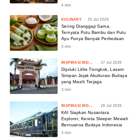
4
min
KULINARY
.
25 Jul 2026
Sering Dianggap Sama,
Ternyata Putu Bambu dan Putu
Ayu Punya Banyak Perbedaan
3
min
INSPIRASI INDONESIA
.
27 Jul 2026
Dijuluki Little Tiongkok, Lasem
Simpan Jejak Akulturasi Budaya
yang Masih Terjaga
3
min
INSPIRASI INDONESIA
.
28 Jul 2026
KAI Siapkan Nusantara
Explorer, Kereta Sleeper Mewah
Bernuansa Budaya Indonesia
3
min