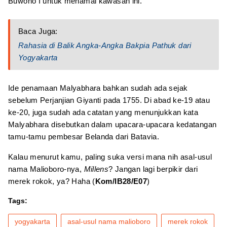
Buwono I untuk menamai kawasan ini.
Baca Juga:
Rahasia di Balik Angka-Angka Bakpia Pathuk dari
Yogyakarta
Ide penamaan Malyabhara bahkan sudah ada sejak
sebelum Perjanjian Giyanti pada 1755. Di abad ke-19 atau
ke-20, juga sudah ada catatan yang menunjukkan kata
Malyabhara disebutkan dalam upacara-upacara kedatangan
tamu-tamu pembesar Belanda dari Batavia.
Kalau menurut kamu, paling suka versi mana nih asal-usul
nama Malioboro-nya,
Millens
? Jangan lagi berpikir dari
merek rokok, ya? Haha (
Kom/IB28/E07
)
Tags:
yogyakarta
asal-usul nama malioboro
merek rokok