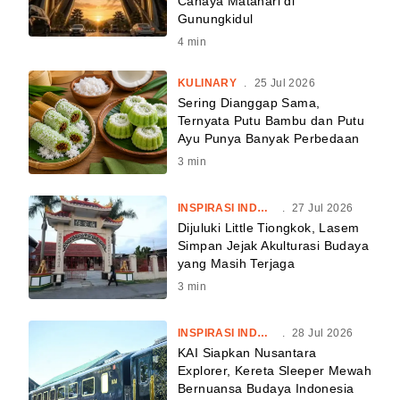
Cahaya Matahari di
Gunungkidul
4
min
KULINARY
.
25 Jul 2026
Sering Dianggap Sama,
Ternyata Putu Bambu dan Putu
Ayu Punya Banyak Perbedaan
3
min
INSPIRASI INDONESIA
.
27 Jul 2026
Dijuluki Little Tiongkok, Lasem
Simpan Jejak Akulturasi Budaya
yang Masih Terjaga
3
min
INSPIRASI INDONESIA
.
28 Jul 2026
KAI Siapkan Nusantara
Explorer, Kereta Sleeper Mewah
Bernuansa Budaya Indonesia