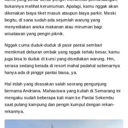
bukannya melihat kerumuman. Apalagi, kamu nggak akan
dikenakan biaya tiket masuk ataupun biaya parkir. Meski
begitu, di sana sudah ada sejumlah warung yang
menyediakan aneka makanan atau minuman bagi
wisatawan yang pengin piknik.
Nggak cuma duduk-duduk di pasir pantai sembari
menikmati deburan ombak yang nggak terlalu besar, kamu
juga bisa lo duduk di kursi yang disediakan warung. Hm,
serasa sedang berada di resort mahal padahal sebenarnya
hanya ada di pinggir pantai biasa, ya.
Hal inilah yang dirasakan salah seorang pengunjung
bernama Andriana. Mahasiswa yang kuliah di Semarang ini
mengaku sudah beberapa kali main ke Pantai Sekembu
saat pulang kampung dan pengin kumpul dengan rekan-
rekannya.