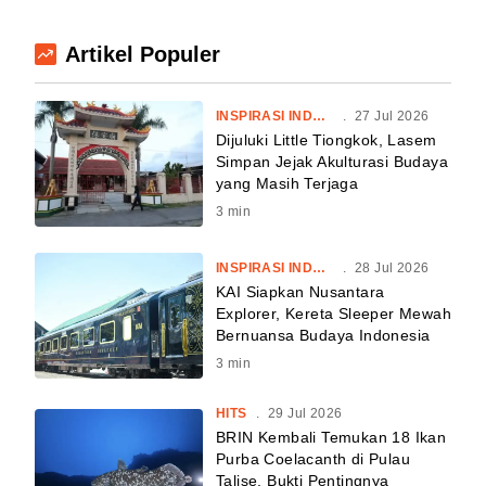
Artikel Populer
INSPIRASI INDONESIA
.
27 Jul 2026
Dijuluki Little Tiongkok, Lasem
Simpan Jejak Akulturasi Budaya
yang Masih Terjaga
3
min
INSPIRASI INDONESIA
.
28 Jul 2026
KAI Siapkan Nusantara
Explorer, Kereta Sleeper Mewah
Bernuansa Budaya Indonesia
3
min
HITS
.
29 Jul 2026
BRIN Kembali Temukan 18 Ikan
Purba Coelacanth di Pulau
Talise, Bukti Pentingnya