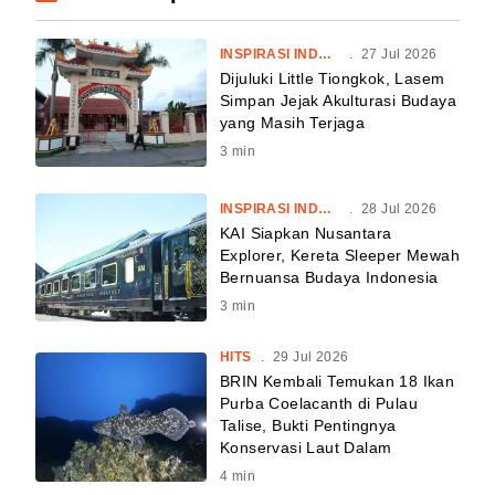
INSPIRASI INDONESIA
.
27 Jul 2026
Dijuluki Little Tiongkok, Lasem
Simpan Jejak Akulturasi Budaya
yang Masih Terjaga
3
min
INSPIRASI INDONESIA
.
28 Jul 2026
KAI Siapkan Nusantara
Explorer, Kereta Sleeper Mewah
Bernuansa Budaya Indonesia
3
min
HITS
.
29 Jul 2026
BRIN Kembali Temukan 18 Ikan
Purba Coelacanth di Pulau
Talise, Bukti Pentingnya
Konservasi Laut Dalam
4
min