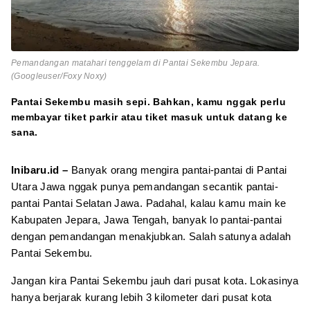
Pemandangan matahari tenggelam di Pantai Sekembu Jepara.
(Googleuser/Foxy Noxy)
Pantai Sekembu masih sepi. Bahkan, kamu nggak perlu
membayar tiket parkir atau tiket masuk untuk datang ke
sana.
Inibaru.id –
Banyak orang mengira pantai-pantai di Pantai
Utara Jawa nggak punya pemandangan secantik pantai-
pantai Pantai Selatan Jawa. Padahal, kalau kamu main ke
Kabupaten Jepara, Jawa Tengah, banyak lo pantai-pantai
dengan pemandangan menakjubkan. Salah satunya adalah
Pantai Sekembu.
Jangan kira Pantai Sekembu jauh dari pusat kota. Lokasinya
hanya berjarak kurang lebih 3 kilometer dari pusat kota